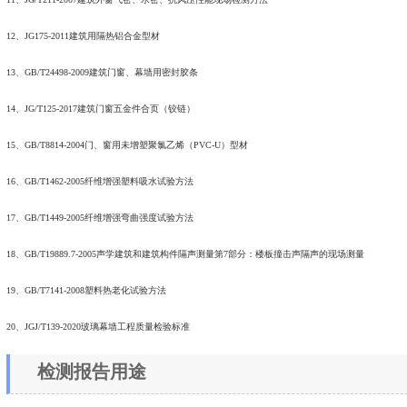
12、JG175-2011建筑用隔热铝合金型材
13、GB/T24498-2009建筑门窗、幕墙用密封胶条
14、JG/T125-2017建筑门窗五金件合页（铰链）
15、GB/T8814-2004门、窗用未增塑聚氯乙烯（PVC-U）型材
16、GB/T1462-2005纤维增强塑料吸水试验方法
17、GB/T1449-2005纤维增强弯曲强度试验方法
18、GB/T19889.7-2005声学建筑和建筑构件隔声测量第7部分：楼板撞击声隔声的现场测量
19、GB/T7141-2008塑料热老化试验方法
20、JGJ/T139-2020玻璃幕墙工程质量检验标准
检测报告用途