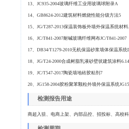
13、JC935-2004玻璃纤维工业用玻璃球附录A
14、GB8624-2012建筑材料燃烧性能分级方法5
15、JG/T287-2013保温装饰板外墙外保温系统材料JG/
16、JC/T841-2007耐碱玻璃纤维网布JC/T841-2007
17、DB34/T1279-2010无机保温砂浆墙体保温系统DB3
18、JG/T24-2000合成树脂乳液砂壁状建筑涂料6.1
19、JC/T547-2017陶瓷墙地砖胶粘剂7
20、JG158-2004胶粉聚苯颗粒外墙外保温系统JG158
检测报告用途
商超入驻、电商上架、内部品控、招投标、高校
检测周期