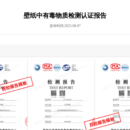
壁纸中有毒物质检测认证报告
发布时间:2023-08-07