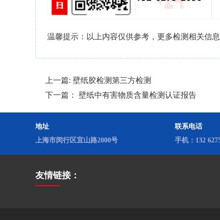
温馨提示：以上内容仅供参考，更多检测相关信
上一篇:
壁纸胶检测第三方检测
下一篇：
壁纸中有害物质含量检测认证报告
地址
联系电话
上海市闵行区宜山路2000号
手机：132 6275 
友情链接：