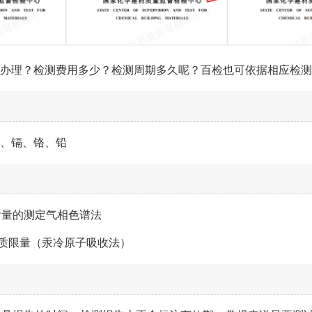
何办理？检测费用多少？检测周期多久呢？百检也可依据相应检
钡、镉、铬、铅
单体含量的测定气相色谱法
害物质限量（汞冷原子吸收法）