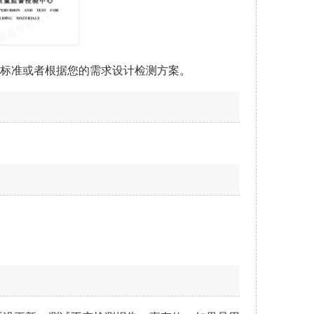
测标准或者根据您的需求设计检测方案。