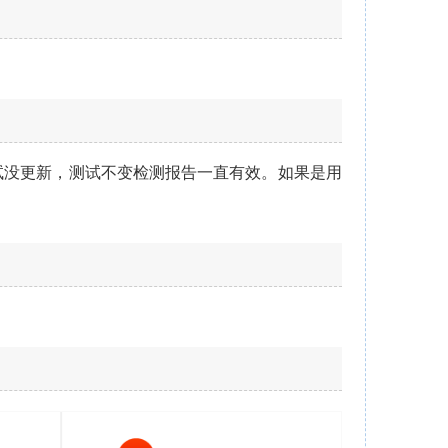
试没更新，测试不变检测报告一直有效。如果是用