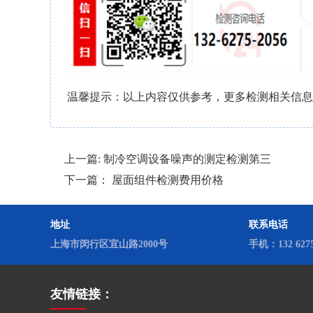
温馨提示：以上内容仅供参考，更多检测相关信
上一篇:
制冷空调设备噪声的测定检测第三
下一篇：
屋面组件检测费用价格
地址
联系电话
上海市闵行区宜山路2000号
手机：132 6275 
友情链接：