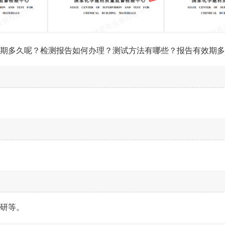
周期多久呢？检测报告如何办理？测试方法有哪些？报告有效期
科研等。