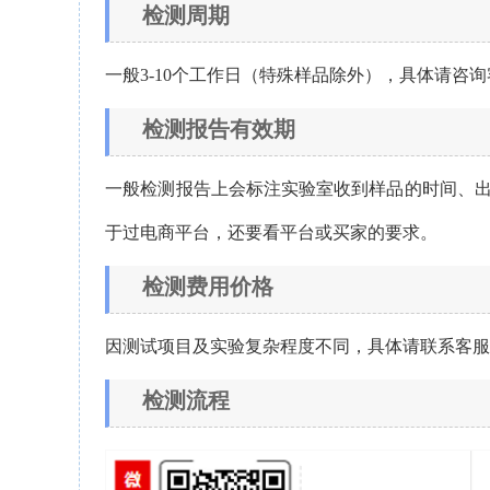
检测周期
一般3-10个工作日（特殊样品除外），具体请咨
检测报告有效期
一般检测报告上会标注实验室收到样品的时间、
于过电商平台，还要看平台或买家的要求。
检测费用价格
因测试项目及实验复杂程度不同，具体请联系客
检测流程