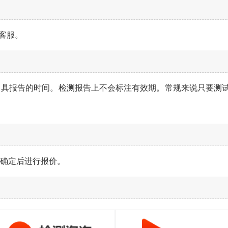
询客服。
出具报告的时间。检测报告上不会标注有效期。常规来说只要测
服确定后进行报价。